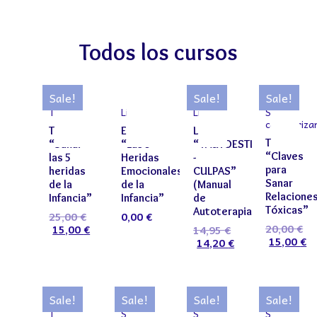
Todos los cursos
Sale!
Sale!
Sale!
Taller
Libros
Libros
Sin
categoriza
Taller
Ebook
Libro
Taller
“Sanar
“Las 5
“+AUTOESTIMA
“Claves
las 5
Heridas
-
para
heridas
Emocionales
CULPAS”
Sanar
de la
de la
(Manual
Relacione
Infancia”
Infancia”
de
Tóxicas”
Autoterapia)
25,00
€
0,00
€
20,00
€
15,00
€
14,95
€
15,00
€
14,20
€
Sale!
Sale!
Sale!
Sale!
Taller
Sin
Sin
Sin