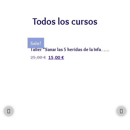
Todos los cursos
Taller
Sale!
Taller “Sanar las 5 heridas de la Infancia”
25,00
€
15,00
€